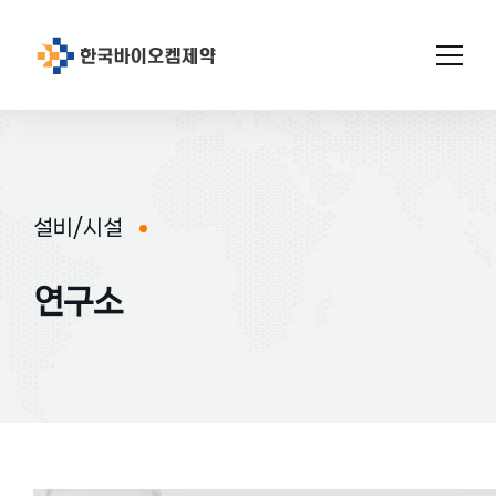
회사소개
연구개발
설비/시설
인사말
설비/시설
연구소 소개
연혁
연구소
GMP인증
미션과비젼
연구성과
생산
원료의약품
연구현황
품질관리
위치
완제의약품
특허현황
허가완료
연구소
공지사항