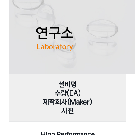
허가진행중
수출용허가
공지사항
사내갤러리
개발중
홍보동영상
채용안내
회사공고
설비명
수량(EA)
제작회사(Maker)
사진
High Performance