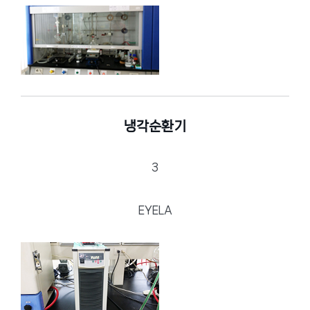
냉각순환기
3
EYELA