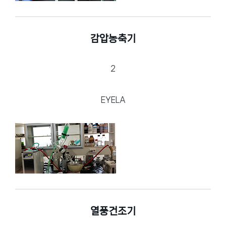
감압농축기
2
EYELA
열풍건조기