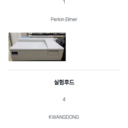
1
Perkin Elmer
실험후드
4
KWANGDONG