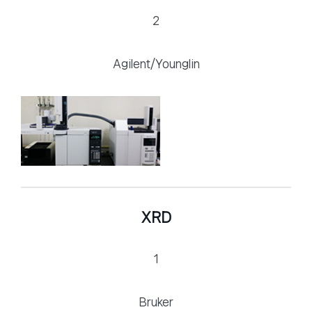
2
Agilent/Younglin
XRD
1
Bruker