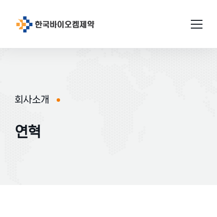
회사소개
연구개발
회사소개
인사말
설비/시설
연구소 소개
연혁
연혁
GMP인증
미션과비젼
연구성과
생산
원료의약품
연구현황
품질관리
위치
완제의약품
특허현황
허가완료
연구소
공지사항