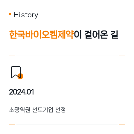
허가진행중
History
수출용허가
공지사항
사내갤러리
개발중
한국바이오켐제약
이 걸어온 길
홍보동영상
채용안내
회사공고
2024.01
초광역권 선도기업 선정