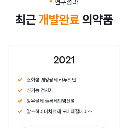
연구성과
최근
개발완료
의약품
2021
소화성 궤양용제 라푸티딘
신기능 검사제
항우울제 둘록세틴염산염
알츠하이머치료제 도네페질베이스