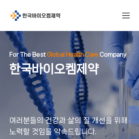
회사소개
For The Best
Global Health Care
Company
연구개발
한국바이오켐제약
인사말
설비/시설
연구소 소개
연혁
GMP인증
미션과비젼
연구성과
생산
원료의약품
연구현황
품질관리
위치
여러분들의 건강과 삶의 질 개선을 위해
완제의약품
특허현황
허가완료
연구소
노력할 것임을 약속드립니다.
공지사항