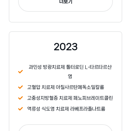
더보기
2023
과민성 방광치료제 톨터로딘 L-타르타르산
염
고혈압 치료제 아질사르탄메독소밀칼륨
고중성지방혈증 치료제 페노피브레이트콜린
역류성 식도염 치료제 라베프라졸나트륨