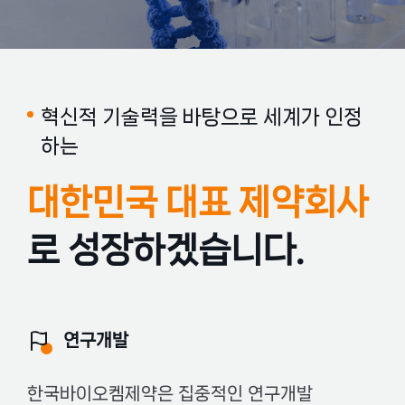
허가진행중
수출용허가
공지사항
사내갤러리
개발중
혁신적 기술력을 바탕으로 세계가 인정
홍보동영상
하는
채용안내
대한민국 대표 제약회사
회사공고
로 성장하겠습니다.
연구개발
한국바이오켐제약은 집중적인 연구개발