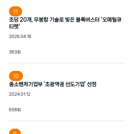
허가진행중
11
수출용허가
공지사항
초당 20개, 무봉합 기술로 빚은 블록버스터 '오메틸큐
티렛'
사내갤러리
개발중
2026.04.16
홍보동영상
363회
채용안내
회사공고
10
중소벤처기업부 ‘초광역권 선도기업’ 선정
2024.01.12
658회
9