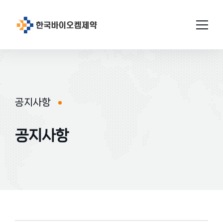
회사소개
연구개발
공지사항
인사말
설비/시설
연구소 소개
연혁
공지사항
GMP인증
미션과비젼
연구성과
생산
원료의약품
연구현황
품질관리
위치
완제의약품
특허현황
허가완료
연구소
공지사항